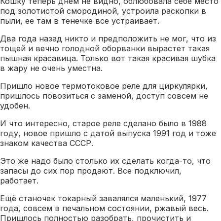
Кошку теперь днем не видно, облюбовала себе место
под золотистой смородиной, устроила раскопки в
пыли, ее там в тенечке все устраивает.
Два года назад никто и предположить не мог, что из
тощей и вечно голодной оборванки вырастет такая
пышная красавица. Только вот такая красивая шубка
в жару не очень уместна.
Пришло новое термотоковое реле для циркулярки,
пришлось повозиться с заменой, доступ совсем не
удобен.
И что интересно, старое реле сделано было в 1988
году, новое пришло с датой выпуска 1991 год и тоже
знаком качества СССР.
Это же надо было столько их сделать когда-то, что
запасы до сих пор продают. Все подключил,
работает.
Ещё станочек токарный завалялся маленький, 1977
года, совсем в печальном состоянии, ржавый весь.
Пришлось полностью разобрать, прочистить и